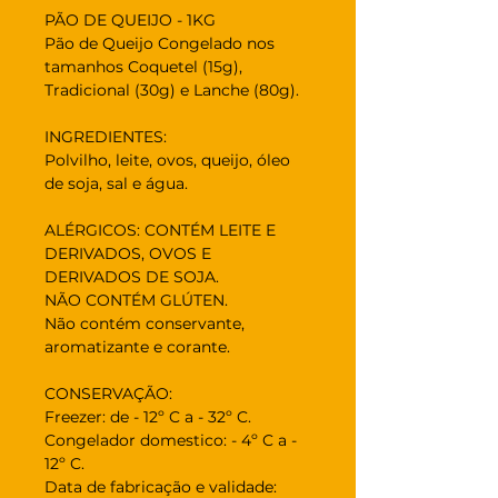
PÃO DE QUEIJO - 1KG
Pão de Queijo Congelado nos
tamanhos Coquetel (15g),
Tradicional (30g) e Lanche (80g).
INGREDIENTES:
Polvilho, leite, ovos, queijo, óleo
de soja, sal e água.
ALÉRGICOS: CONTÉM LEITE E
DERIVADOS, OVOS E
DERIVADOS DE SOJA.
NÃO CONTÉM GLÚTEN.
Não contém conservante,
aromatizante e corante.
CONSERVAÇÃO:
Freezer: de - 12º C a - 32º C.
Congelador domestico: - 4º C a -
12º C.
Data de fabricação e validade: