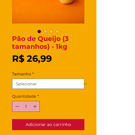
Pão de Queijo (3
tamanhos) - 1kg
Preço
R$ 26,99
Tamanho
*
Quantidade
*
Adicionar ao carrinho