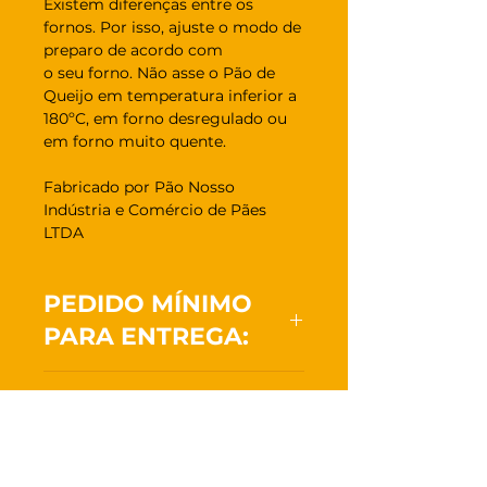
Existem diferenças entre os
fornos. Por isso, ajuste o modo de
preparo de acordo com
o seu forno. Não asse o Pão de
Queijo em temperatura inferior a
180ºC, em forno desregulado ou
em forno muito quente.
Fabricado por Pão Nosso
Indústria e Comércio de Pães
LTDA
PEDIDO MÍNIMO
PARA ENTREGA:
Pedido mínimo para entrega: 4Kg
RETIRADA NA
Localidades atendidas: Lauro de
Freitas, Salvador.
FÁBRICA
Prazo de entregas: 48 horas úteis
após a confirmação do pedido.
Compre qualquer quantidade e