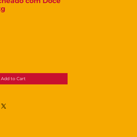
cheado com Doce
kg
Price
Add to Cart