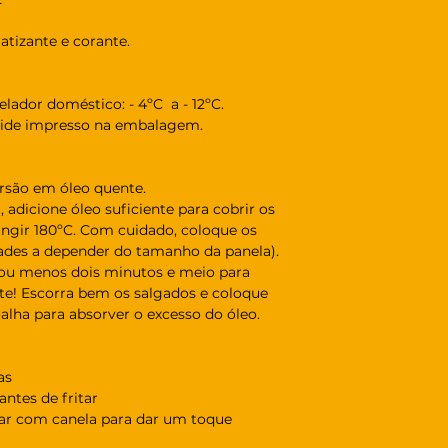
tizante e corante.
gelador doméstico: - 4ºC a - 12ºC.
 vide impresso na embalagem.
ersão em óleo quente.
adicione óleo suficiente para cobrir os
tingir 180ºC. Com cuidado, coloque os
dades a depender do tamanho da panela).
 ou menos dois minutos e meio para
te! Escorra bem os salgados e coloque
lha para absorver o excesso do óleo.
as
ntes de fritar
úcar com canela para dar um toque