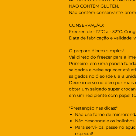
NÃO CONTÉM GLÚTEN.
Não contém conservante, aroma
CONSERVAÇÃO:
Freezer: de - 12ºC a - 32ºC. Con
Data de fabricação e validade:
O preparo é bem simples!
Vai direto do freezer para a im
Primeiro, em uma panela funda, 
salgados e deixe aquecer até a
salgados no óleo (de 6 a 8 uni
Deixe imerso no óleo por mais
obter um salgado super crocan
em um recipiente com papel toa
"Prestenção nas dicas:"
Não use forno de microrond
Não descongele os bolinhos a
Para servi-los, passe no aç
especial!